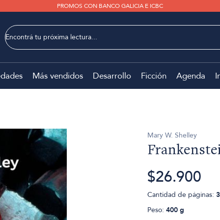
PROMOS CON BANCO GALICIA E ICBC
dades
Más vendidos
Desarrollo
Ficción
Agenda
I
Mary W. Shelley
Frankenste
$26.900
Cantidad de páginas:
3
Peso:
400 g