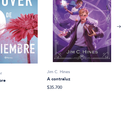
Jim C. Hines
Bill 
er
A contraluz
Abie
bre
$35.700
$35.