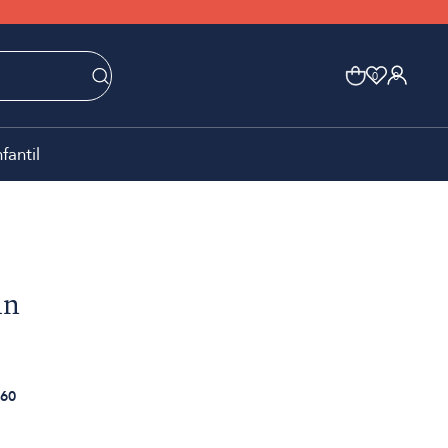
0
0
nfantil
in
60