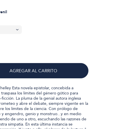
venil
AGREGAR AL CARRITO
elley Esta novela epistolar, concebida a
, traspasa los límites del género gótico para
-ficción. La pluma de la genial autora inglesa
Prometeo y abre el debate, siempre vigente en la
 los límites de la ciencia. Con prólogo de
 y engendro, genio y monstruo...y en medio
 yendo de uno a otro, escuchando las razones de
ra simpatía. En esta última instancia se