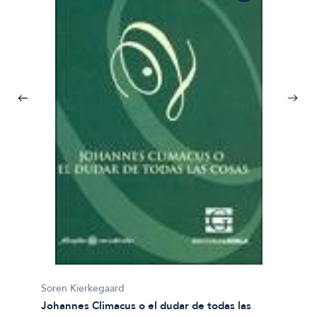
Soren Kierkegaard
Johannes Climacus o el dudar de todas las
Soren 