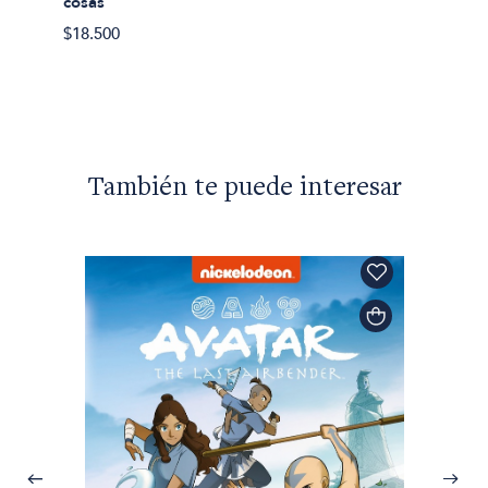
cosas
Migaja
Prólog
$18.500
$74.05
También te puede interesar