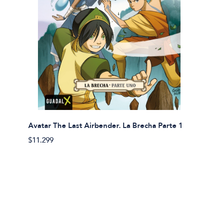
Avatar The Last Airbender. La Brecha Parte 1
Avatar
$11.299
$11.29