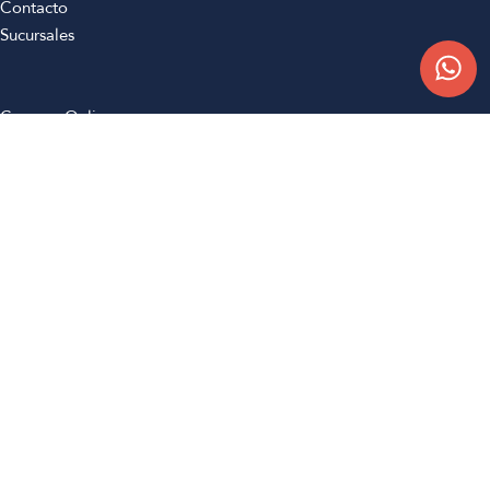
Contacto
Sucursales
Compra Online
Atención al cliente
Preguntas frecuentes
Términos y condiciones
Botón de arrepentimiento