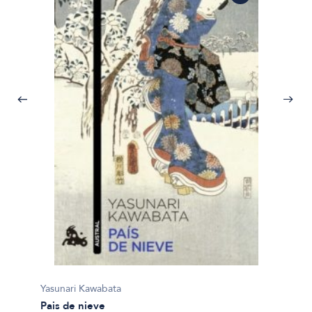
Yasuna
Yasunari Kawabata
La bail
Pais de nieve