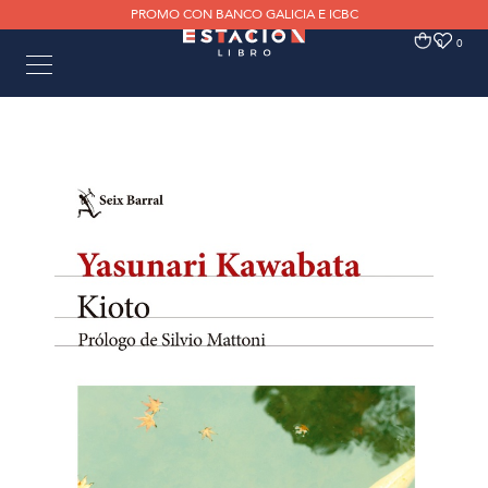
PROMO CON BANCO GALICIA E ICBC
0
0