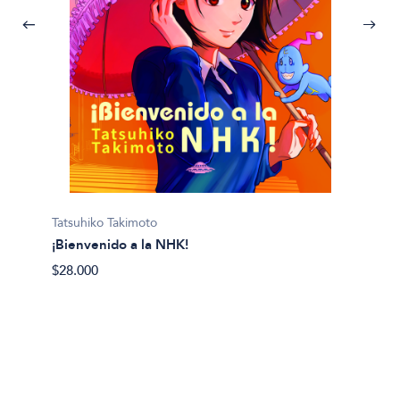
Tatsuhiko Takimoto
Ry? Mu
¡Bienvenido a la NHK!
69
$28.000
$26.00