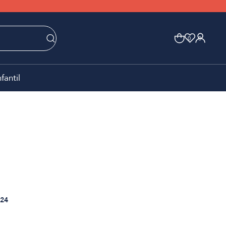
0
0
nfantil
24