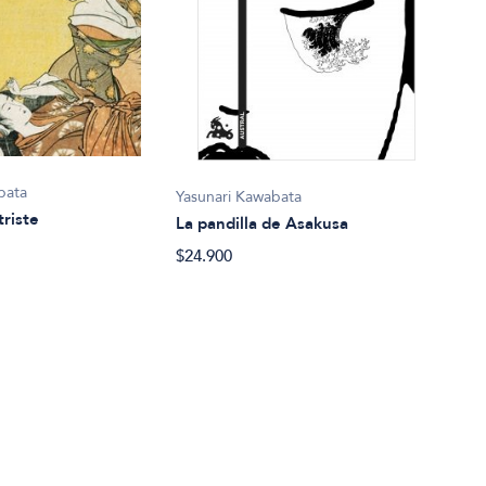
bata
Yasunari Kawabata
triste
La pandilla de Asakusa
Yasu
$24.900
Segu
202
$21.