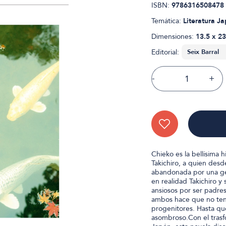
ISBN:
9786316508478
Temática:
Literatura J
Dimensiones:
13.5 x 23
Editorial:
-
+
Chieko es la bellísima 
Takichiro, a quien des
abandonada por una gei
en realidad Takichiro y
ansiosos por ser padres
ambos hace que no ten
progenitores. Hasta qu
asombroso.Con el trasf