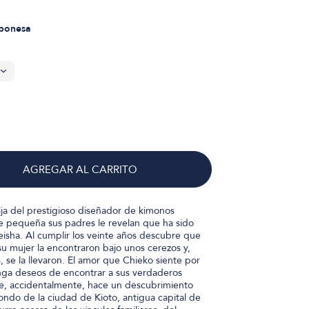
aponesa
AGREGAR AL CARRITO
hija del prestigioso diseñador de kimonos
de pequeña sus padres le revelan que ha sido
sha. Al cumplir los veinte años descubre que
 su mujer la encontraron bajo unos cerezos y,
, se la llevaron. El amor que Chieko siente por
ga deseos de encontrar a sus verdaderos
e, accidentalmente, hace un descubrimiento
ondo de la ciudad de Kioto, antigua capital de