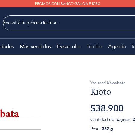
PROMOS CON BANCO GALICIA E ICBC
dades
Más vendidos
Desarrollo
Ficción
Agenda
I
Yasunari Kawabata
Kioto
$38.900
Cantidad de páginas:
2
Peso:
332 g