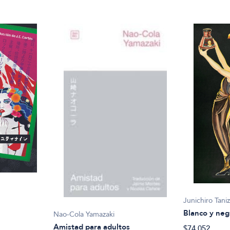
Junichiro Taniz
Blanco y neg
Nao-Cola Yamazaki
Amistad para adultos
$74.052