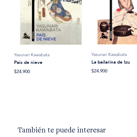
Yasunari Kawabata
Yasunari Kawabata
La bailarina de Izu
Pais de nieve
$24.900
$24.900
ano
También te puede interesar