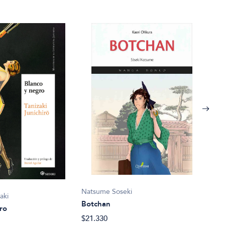
Kondo
Natsume Soseki
Cart
aki
Botchan
$47.
ro
$21.330