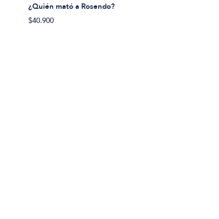
¿Y si 
¿Quién mató a Rosendo?
$40.50
$40.900