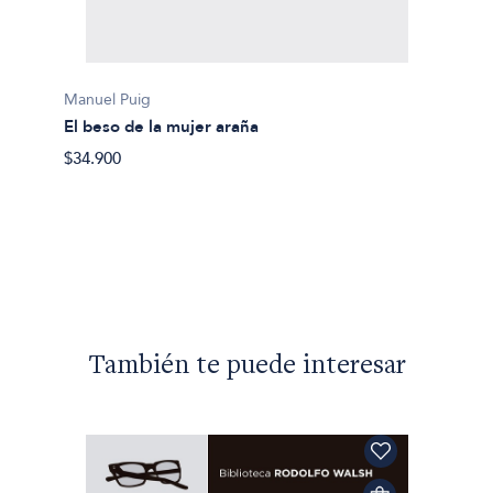
Manuel Puig
El beso de la mujer araña
$34.900
Manuel
The Bu
$46.90
También te puede interesar