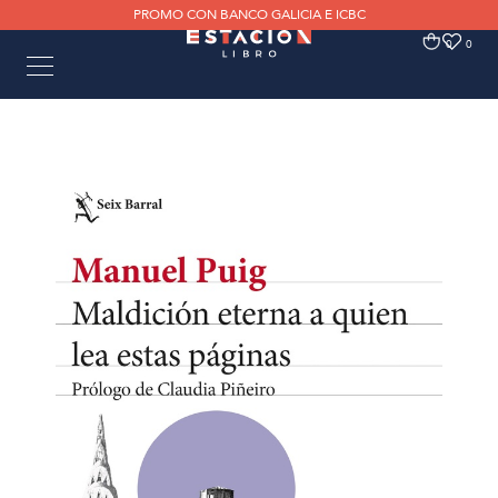
PROMO CON BANCO GALICIA E ICBC
0
0