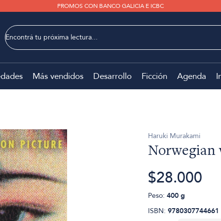
PROMOS CON BANCO GALICIA E ICBC
dades
Más vendidos
Desarrollo
Ficción
Agenda
I
Haruki Murakami
Norwegian
$28.000
Peso:
400 g
ISBN:
9780307744661