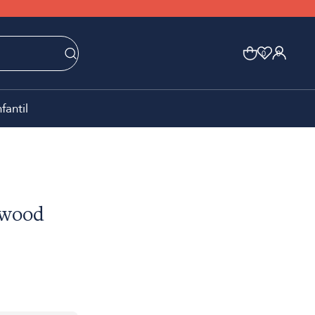
0
0
nfantil
 wood