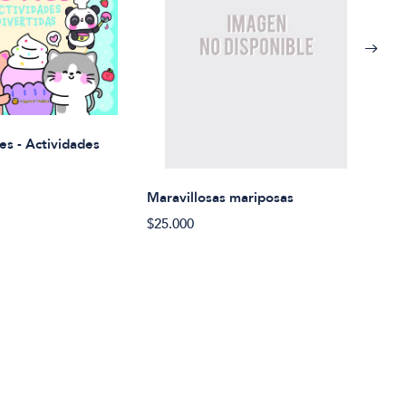
Rued
es - Actividades
$21.
Maravillosas mariposas
$25.000