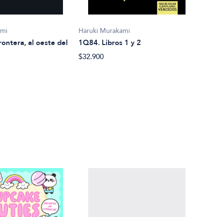
Haruki Murakami
Haru
ami
1Q84. Libros 1 y 2
1Q84
frontera, al oeste del
$32.900
$31.