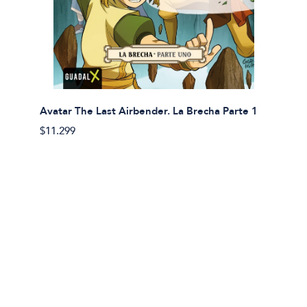
Avatar The Last Airbender. La Brecha Parte 1
Avatar
$11.299
$11.29