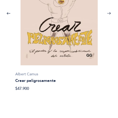
Albert Camus
Crear peligrosamente
$47.900
Albert
La noc
$54.90