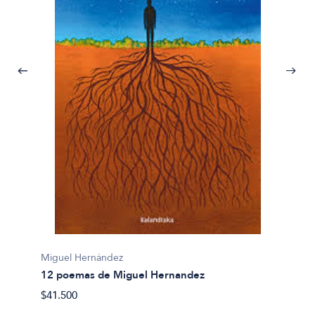
Miguel
Miguel Hernández
Poesía
12 poemas de Miguel Hernandez
$112.4
$41.500