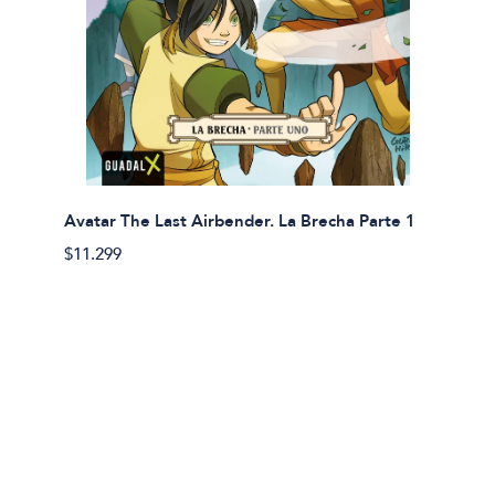
Avatar The Last Airbender. La Brecha Parte 1
Avatar
$11.299
$11.29