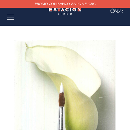
PROMO CON BANCO GALICIA E ICBC
0
0