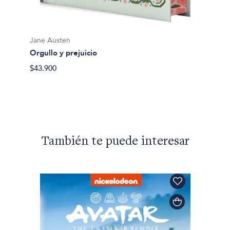
Jane A
Orgull
usan
$35.90
Jane Austen
Orgullo y prejuicio
$43.900
También te puede interesar