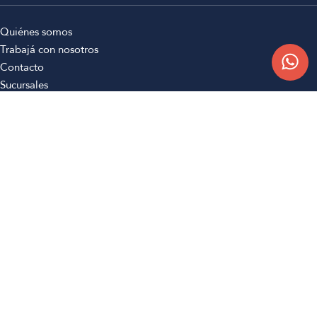
Quiénes somos
Trabajá con nosotros
Contacto
Sucursales
Compra Online
Atención al cliente
Preguntas frecuentes
Términos y condiciones
Botón de arrepentimiento