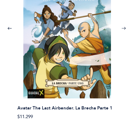
Avatar The Last Airbender. La Brecha Parte 1
Avatar
$11.299
$11.29