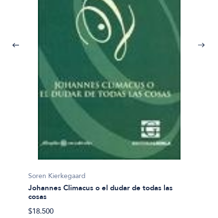
Soren Kierkegaard
Johannes Climacus o el dudar de todas las
Soren 
cosas
Migaja
Prólog
$18.500