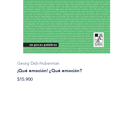
Georg Didi-Huberman
Dario S
¡Qué emoción! ¿Qué emoción?
¿Para q
$15.900
$32.90