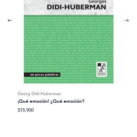
Georg Didi-Huberman
Dario S
¡Qué emoción! ¿Qué emoción?
¿Para q
$15.900
$32.90