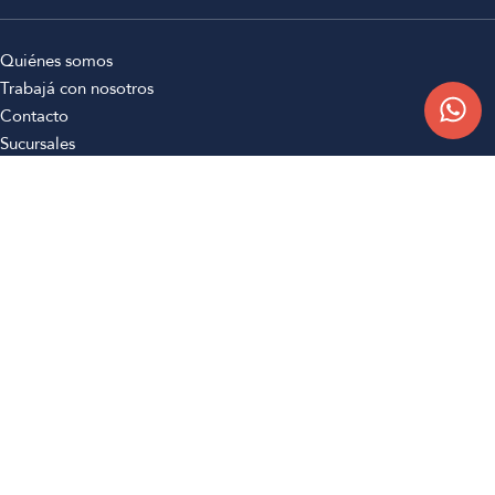
Quiénes somos
Trabajá con nosotros
Contacto
Sucursales
Compra Online
Atención al cliente
Preguntas frecuentes
Términos y condiciones
Botón de arrepentimiento