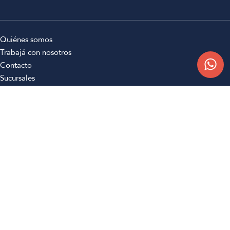
Quiénes somos
Trabajá con nosotros
Contacto
Sucursales
Compra Online
Atención al cliente
Preguntas frecuentes
Términos y condiciones
Botón de arrepentimiento