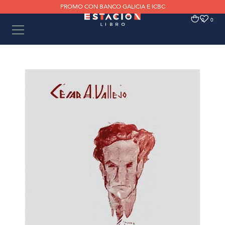
PROMO CON BANCO GALICIA E ICBC
0
0