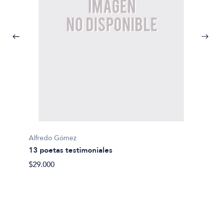
Alfredo Gómez
Marilia
13 poetas testimoniales
20 poe
$29.000
$25.00