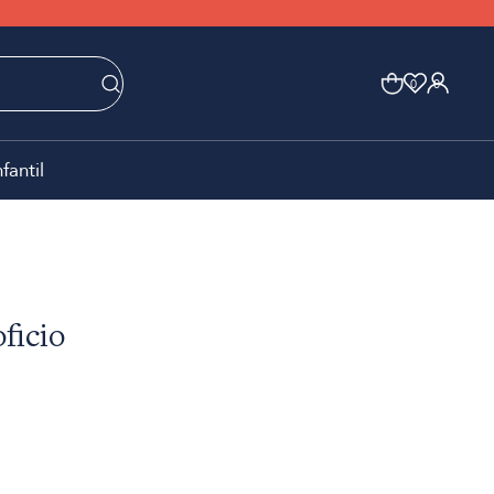
0
0
nfantil
ficio