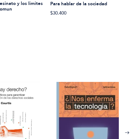
Outs
esinato y los limites
Para hablar de la sociedad
 comun
$33.
$30.400