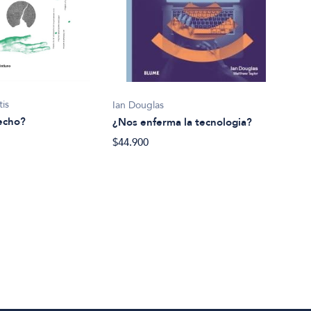
tis
Ian Douglas
Alice
echo?
¿Nos enferma la tecnologia?
¿Pod
$44.900
$44.