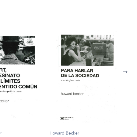
Howa
r
Howard Becker