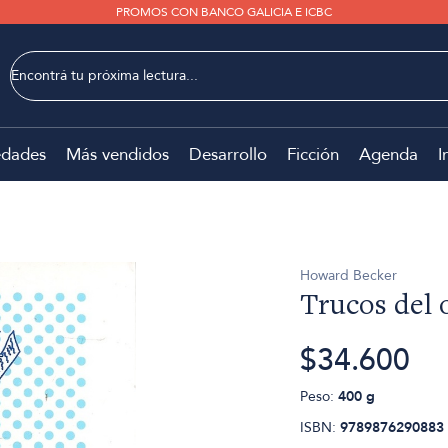
PROMOS CON BANCO GALICIA E ICBC
dades
Más vendidos
Desarrollo
Ficción
Agenda
I
Howard Becker
Trucos del o
$34.600
Peso:
400 g
ISBN:
9789876290883