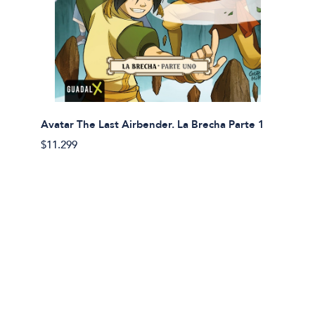
Avatar The Last Airbender. La Brecha Parte 1
Avatar
$11.299
$11.29