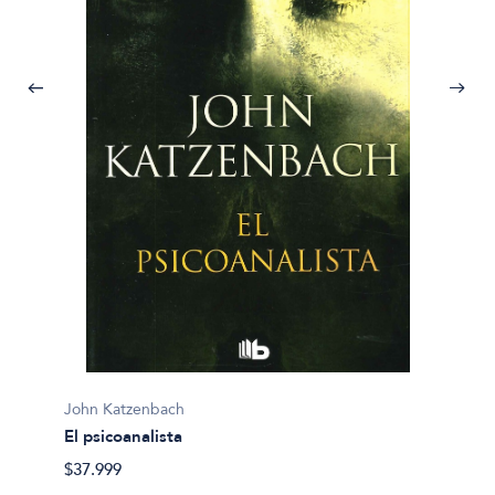
John K
John Katzenbach
El Psic
El psicoanalista
$54.49
$37.999