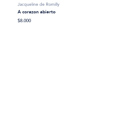
Jacqueline de Romilly
Terry M
A corazon abierto
Ahi te
$8.000
$38.90