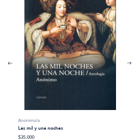
Anonim
Anonimo/a
Las mi
Las mil y una noches
$56.90
$35.000