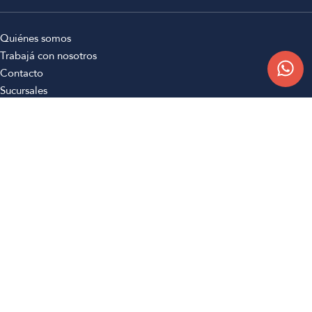
Quiénes somos
Trabajá con nosotros
Contacto
Sucursales
Compra Online
Atención al cliente
Preguntas frecuentes
Términos y condiciones
Botón de arrepentimiento