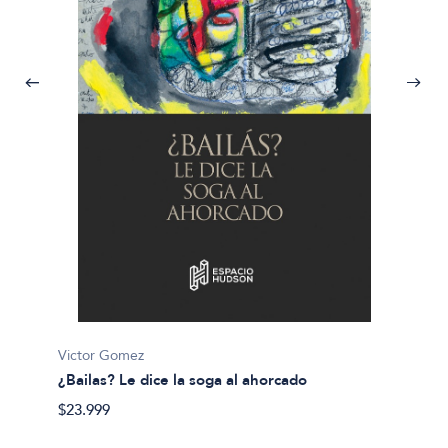
Sebasti
¿Qué c
$29.50
Victor Gomez
¿Bailas? Le dice la soga al ahorcado
$23.999