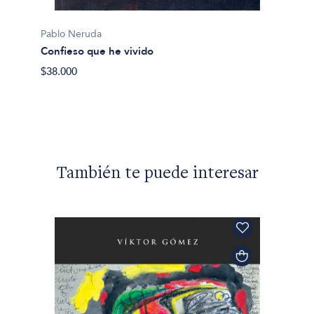
Pablo 
Cantos
Pablo Neruda
$20.00
Confieso que he vivido
$38.000
También te puede interesar