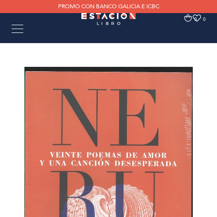
PROMO CON BANCO GALICIA E ICBC
0
0