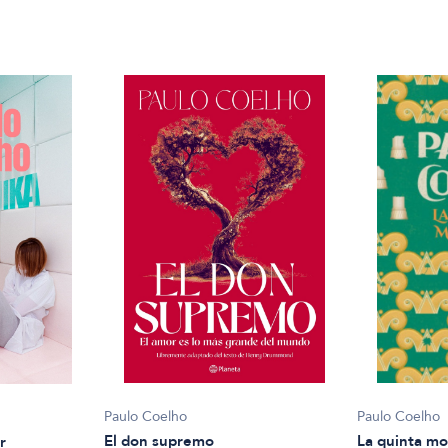
Paulo Coelho
Paulo Coelho
La quinta m
El don supremo
r