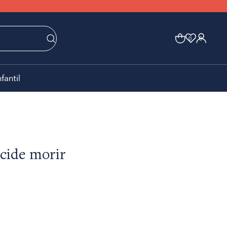
0
0
nfantil
cide morir