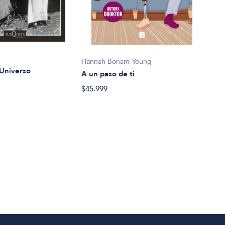
Hannah Bonam-Young
Han 
 Universo
A un paso de ti
Act
$45.999
$34.