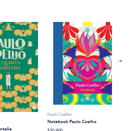
Paulo Coelho
Notebook Paulo Coelho
Paul
ontaña
El d
$20.900