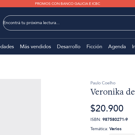
PROMOS CON BANCO GALICIA E ICBC
dades
Más vendidos
Desarrollo
Ficción
Agenda
I
Paulo Coelho
Veronika de
$20.900
ISBN:
987580271-9
Temática:
Varios