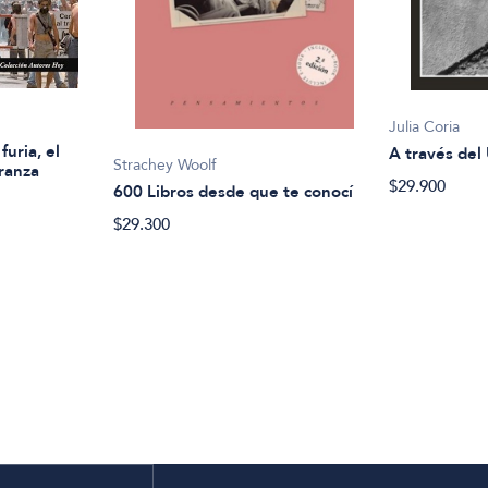
Julia Coria
furia, el
A través del
Strachey Woolf
eranza
$29.900
600 Libros desde que te conocí
$29.300