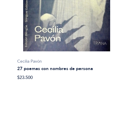
Cecilia Pavón
27 poemas con nombres de persona
Abel A
$23.500
9550: 
$24.00