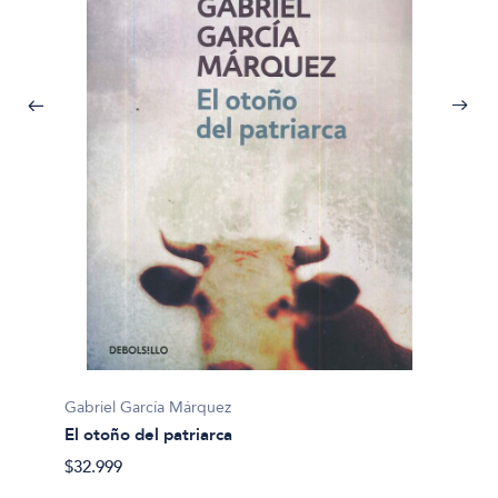
Gabriel García Márquez
Gabrie
El otoño del patriarca
La hoj
$32.999
$25.49