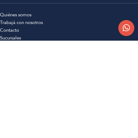
Quiénes somos
Trabajá con nosotros
Contacto
Sucursales
Compra Online
Atención al cliente
Preguntas frecuentes
Términos y condiciones
Botón de arrepentimiento