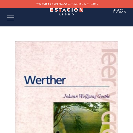
PROMO CON BANCO GALICIA E ICBC
0
0