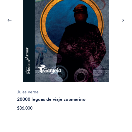
Jules Verne
20000 leguas de viaje submarino
Miguel
$36.000
Abel 
$20.00