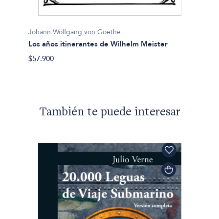
Johann
La nue
$29.90
Johann Wolfgang von Goethe
Los años itinerantes de Wilhelm Meister
$57.900
También te puede interesar