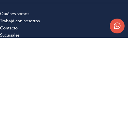
Quiénes somos
Trabajá con nosotros
Contacto
Sucursales
Compra Online
Atención al cliente
Preguntas frecuentes
Términos y condiciones
Botón de arrepentimiento