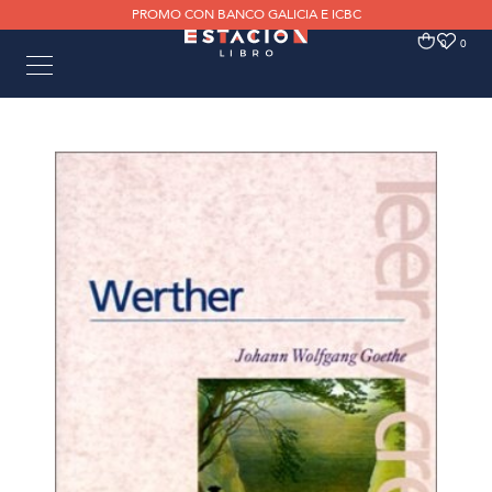
PROMO CON BANCO GALICIA E ICBC
0
0