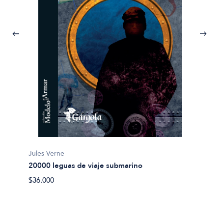
Jules Verne
20000 leguas de viaje submarino
Miguel
$36.000
Abel 
$20.00