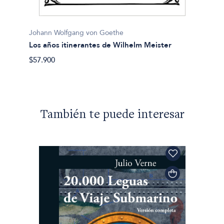
Johann
La nue
$29.90
Johann Wolfgang von Goethe
Los años itinerantes de Wilhelm Meister
$57.900
También te puede interesar