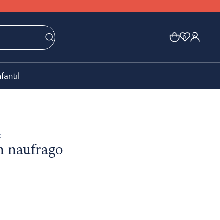
0
0
nfantil
z
n naufrago