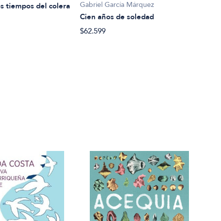
Gabriel García Márquez
os tiempos del colera
Text
Cien años de soledad
$32.
$62.599