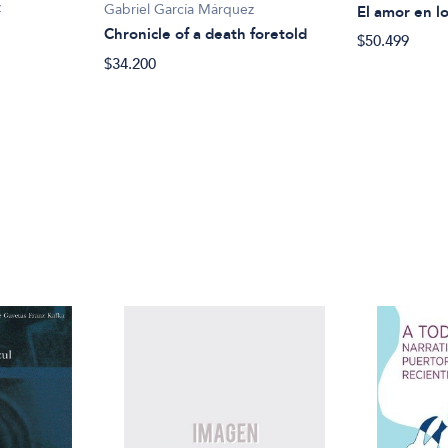
z
Gabriel García Márquez
El amor en l
Chronicle of a death foretold
$50.499
$34.200