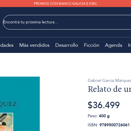
PROMOS CON BANCO GALICIA E ICBC
dades
Más vendidos
Desarrollo
Ficción
Agenda
I
Gabriel García Márque
Relato de u
$36.499
Peso:
400 g
ISBN:
9789500726061