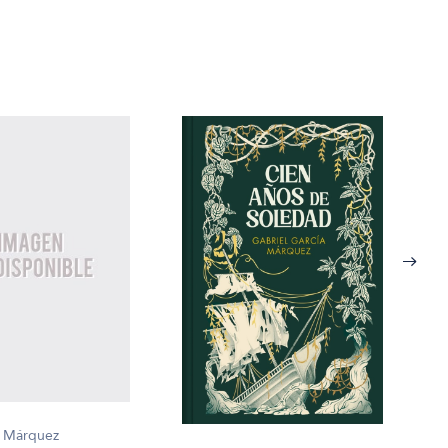
a Márquez
Gabr