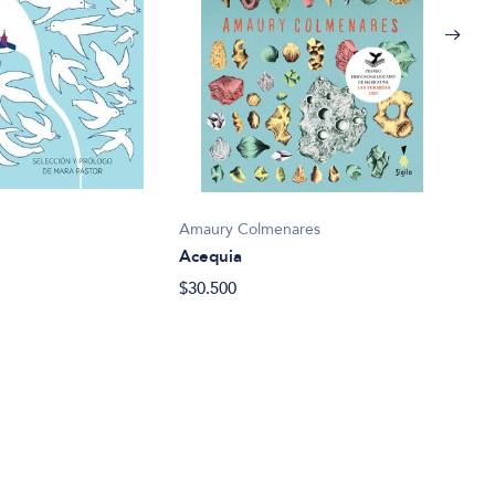
Marg
Aleg
$24.
Amaury Colmenares
Acequia
$30.500