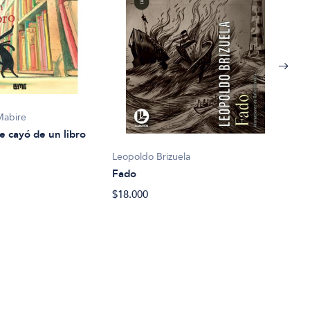
Mabire
e cayó de un libro
Leopoldo Brizuela
Fado
Eliz
$18.000
La c
$27.