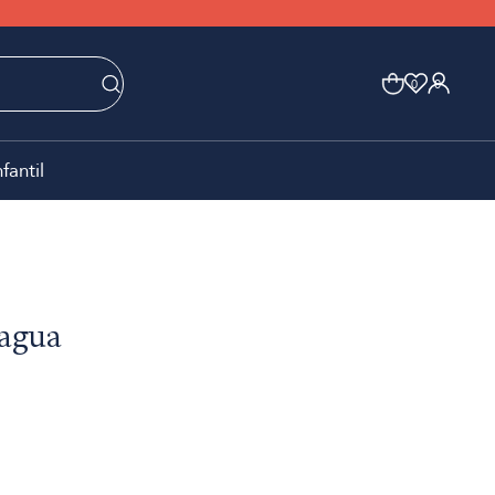
0
0
nfantil
 agua