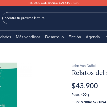
PROMOS CON BANCO GALICIA E ICBC
dades
Más vendidos
Desarrollo
Ficción
Agenda
I
John Von Duffel
Relatos del
$43.900
Peso:
400 g
ISBN:
9788416721894