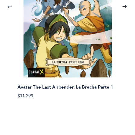
Avatar The Last Airbender. La Brecha Parte 1
Avatar
$11.299
$11.29