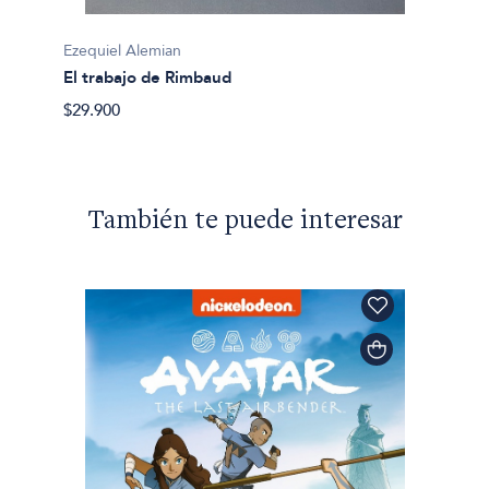
Artpre
$35.00
Ezequiel Alemian
El trabajo de Rimbaud
$29.900
También te puede interesar