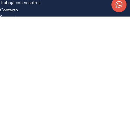
Trabajá con nosotros
Contacto
Sucursales
Compra Online
Atención al cliente
Preguntas frecuentes
Términos y condiciones
Botón de arrepentimiento