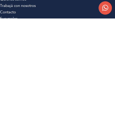
Trabajá con nosotros
Contacto
Sucursales
Compra Online
Atención al cliente
Preguntas frecuentes
Términos y condiciones
Botón de arrepentimiento