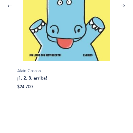
Alain Crozon
¡1, 2, 3, arriba!
Plim pl
$24.700
¡A bañ
$14.99