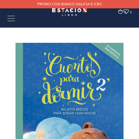
PROMO CON BANCO GALICIA E ICBC
0
0