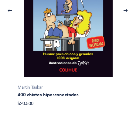
Bellatin
Bola n
$26.50
Martín Taskar
400 chistes hiperconectados
$20.500