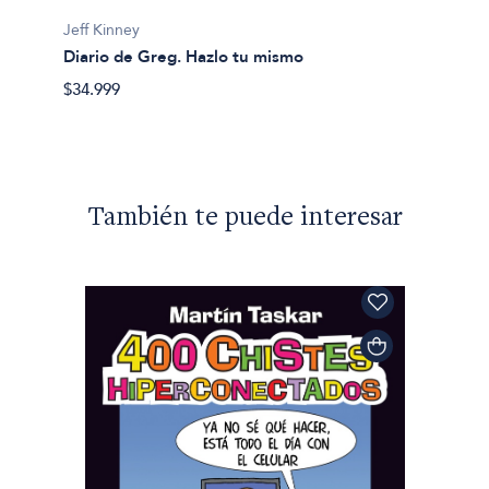
Jeff Ki
Jeff Kinney
El dia
Diario de Greg. Hazlo tu mismo
especi
$34.999
$43.99
También te puede interesar