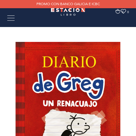
PROMO CON BANCO GALICIA E ICBC
0
0