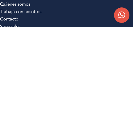
Quiénes somos
Trabajá con nosotros
Contacto
Sucursales
Compra Online
Atención al cliente
Preguntas frecuentes
Términos y condiciones
Botón de arrepentimiento