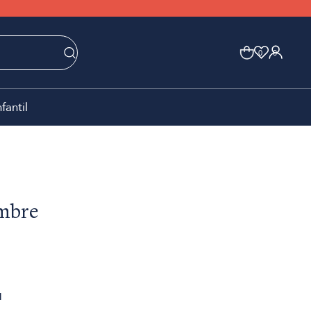
0
0
nfantil
ambre
1