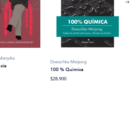
Mark
1002
Manyika
Doeschka Meijsing
cia
$22.
100 % Quimica
$28.900