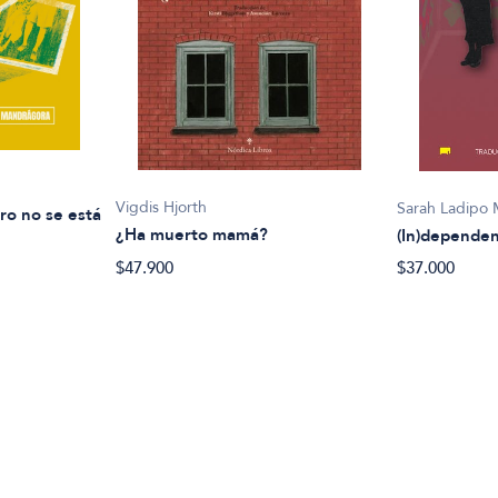
Vigdis Hjorth
Sarah Ladipo 
ro no se está
¿Ha muerto mamá?
(In)dependen
$47.900
$37.000