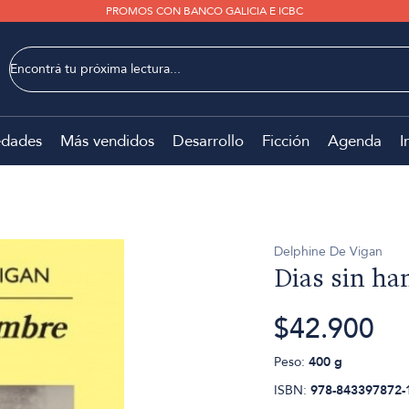
PROMOS CON BANCO GALICIA E ICBC
dades
Más vendidos
Desarrollo
Ficción
Agenda
I
Delphine De Vigan
Dias sin h
$42.900
Peso:
400 g
ISBN:
978-843397872-