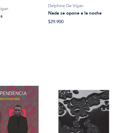
Delphine De Vigan
Delp
Vigan
Nada se opone a la noche
Las 
es
$29.900
$40.