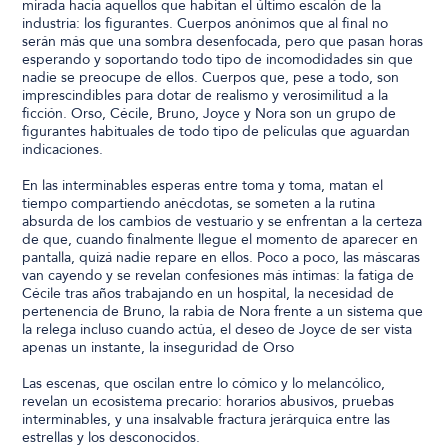
mirada hacia aquellos que habitan el último escalón de la
industria: los figurantes. Cuerpos anónimos que al final no
serán más que una sombra desenfocada, pero que pasan horas
esperando y soportando todo tipo de incomodidades sin que
nadie se preocupe de ellos. Cuerpos que, pese a todo, son
imprescindibles para dotar de realismo y verosimilitud a la
ficción. Orso, Cécile, Bruno, Joyce y Nora son un grupo de
figurantes habituales de todo tipo de películas que aguardan
indicaciones.
En las interminables esperas entre toma y toma, matan el
tiempo compartiendo anécdotas, se someten a la rutina
absurda de los cambios de vestuario y se enfrentan a la certeza
de que, cuando finalmente llegue el momento de aparecer en
pantalla, quizá nadie repare en ellos. Poco a poco, las máscaras
van cayendo y se revelan confesiones más íntimas: la fatiga de
Cécile tras años trabajando en un hospital, la necesidad de
pertenencia de Bruno, la rabia de Nora frente a un sistema que
la relega incluso cuando actúa, el deseo de Joyce de ser vista
apenas un instante, la inseguridad de Orso
Las escenas, que oscilan entre lo cómico y lo melancólico,
revelan un ecosistema precario: horarios abusivos, pruebas
interminables, y una insalvable fractura jerárquica entre las
estrellas y los desconocidos.