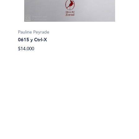
Richard
Actuac
Pauline Peyrade
$32.90
0615 y Ctrl-X
$14.000