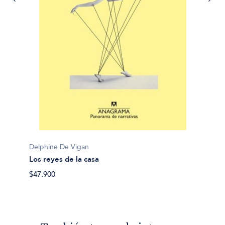
Delphi
Delphine De Vigan
Las ho
Los reyes de la casa
$30.90
$47.900