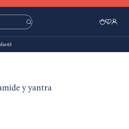
0
0
nfantil
amide y yantra