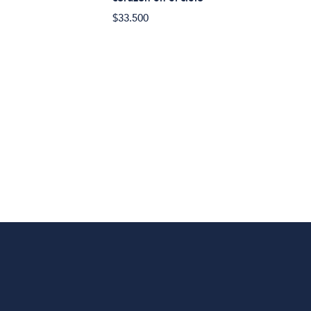
$26.
$33.500