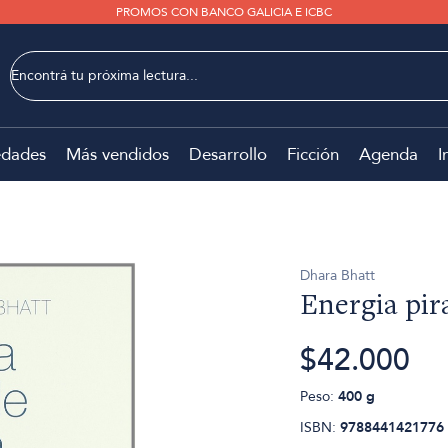
PROMOS CON BANCO GALICIA E ICBC
dades
Más vendidos
Desarrollo
Ficción
Agenda
I
Dhara Bhatt
Energia pir
$42.000
Peso:
400 g
ISBN:
9788441421776