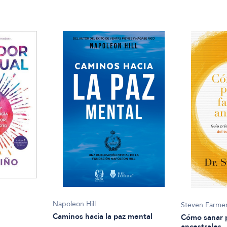
Napoleon Hill
Steven Farme
Caminos hacia la paz mental
Cómo sanar p
ancestrales