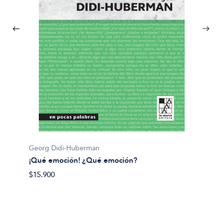
Georg Didi-Huberman
Dario S
¡Qué emoción! ¿Qué emoción?
¿Para q
$15.900
$32.90