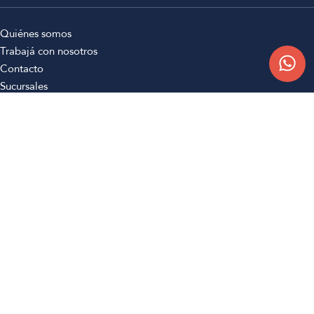
Quiénes somos
Trabajá con nosotros
Contacto
Sucursales
Compra Online
Atención al cliente
Preguntas frecuentes
Términos y condiciones
Botón de arrepentimiento