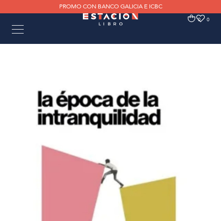
PROMO CON BANCO GALICIA E ICBC
0
0