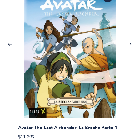
Avatar The Last Airbender. La Brecha Parte 1
Avatar
$11.299
$11.29