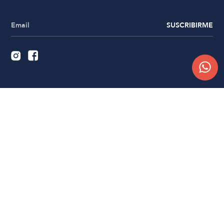
SUSCRIBIRME
Quiénes somos
Trabajá con nosotros
Contacto
Sucursales
Compra Online
Atención al cliente