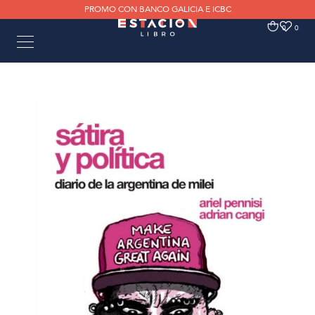
PROMO CON BANCO GALICIA E ICBC
0
0