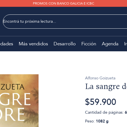
PROMOS CON BANCO GALICIA E ICBC
dades
Más vendidos
Desarrollo
Ficción
Agenda
I
Alfonso Goizueta
La sangre d
$59.900
Cantidad de páginas:
6
Peso:
1082 g