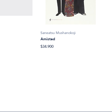
Sofoc
Saneatsu Mushanokoji
Anti
Amistad
$15.
$34.900