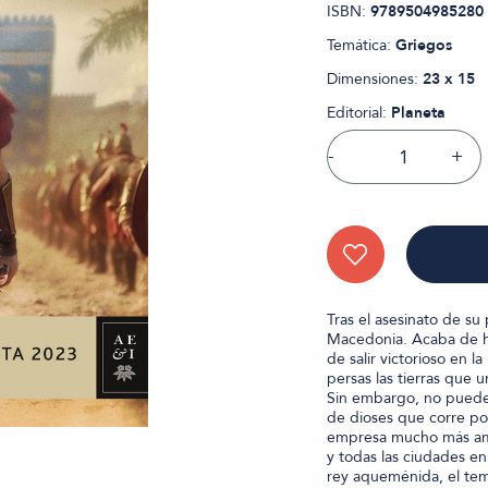
ISBN:
9789504985280
Temática:
Griegos
Dimensiones:
23 x 15
Editorial:
Planeta
-
+
Tras el asesinato de su
Macedonia. Acaba de he
de salir victorioso en l
persas las tierras que u
Sin embargo, no puede 
de dioses que corre por
empresa mucho más ambi
y todas las ciudades en
rey aqueménida, el temi