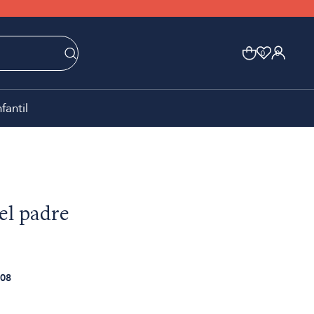
0
0
nfantil
el padre
08