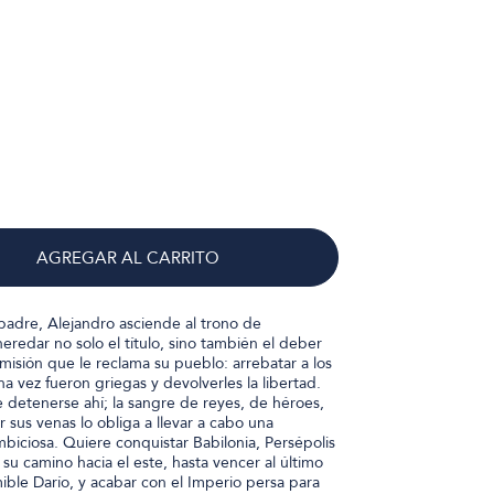
AGREGAR AL CARRITO
 padre, Alejandro asciende al trono de
redar no solo el título, sino también el deber
a misión que le reclama su pueblo: arrebatar a los
na vez fueron griegas y devolverles la libertad.
detenerse ahí; la sangre de reyes, de héroes,
 sus venas lo obliga a llevar a cabo una
ciosa. Quiere conquistar Babilonia, Persépolis
 su camino hacia el este, hasta vencer al último
ble Darío, y acabar con el Imperio persa para