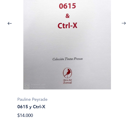
Richard
Actuac
Pauline Peyrade
$32.90
0615 y Ctrl-X
$14.000