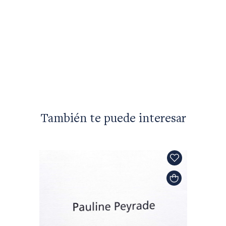
Bodas 
$25.95
También te puede interesar