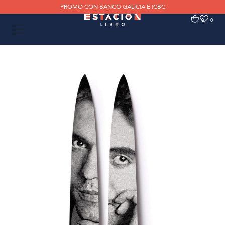
PROMO CON BANCO GALICIA E ICBC
0
0