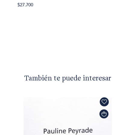
Federic
$27.700
Bodas 
$25.95
También te puede interesar