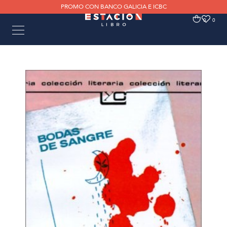
PROMO CON BANCO GALICIA E ICBC
0
0