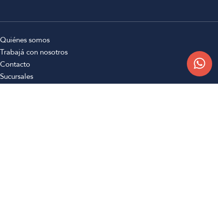
Quiénes somos
Trabajá con nosotros
Contacto
Sucursales
Compra Online
Atención al cliente
Preguntas frecuentes
Términos y condiciones
Botón de arrepentimiento