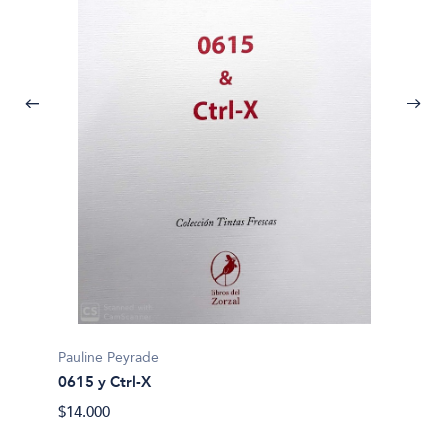
Richard
Actuac
Pauline Peyrade
$32.90
0615 y Ctrl-X
$14.000