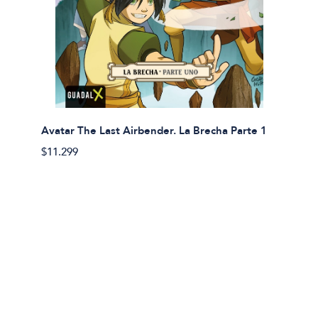
Avatar The Last Airbender. La Brecha Parte 1
Avatar
$11.299
$11.29