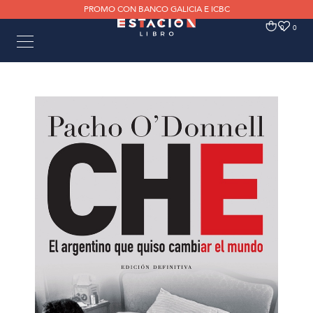
PROMO CON BANCO GALICIA E ICBC
0
0