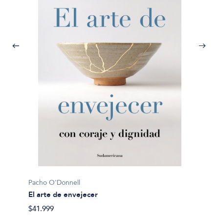
Pacho O'Donnell
Pacho 
El arte de envejecer
Monte
$41.999
$28.69