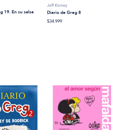
Jeff Kinney
Jeff 
g 19. En su salsa
Diario de Greg 8
Diar
$34.999
$34.