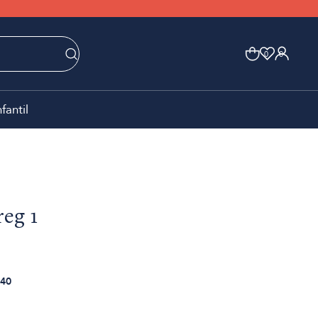
0
0
nfantil
reg 1
40