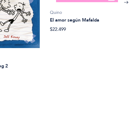
Quino
El amor según Mafalda
$22.499
Robe
El m
eg 2
$21.