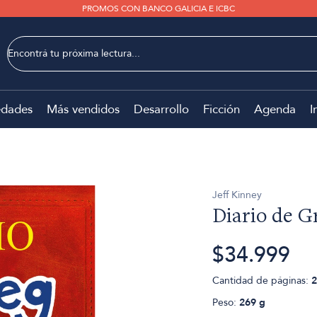
PROMOS CON BANCO GALICIA E ICBC
dades
Más vendidos
Desarrollo
Ficción
Agenda
I
Jeff Kinney
Diario de G
$34.999
Cantidad de páginas:
2
Peso:
269 g