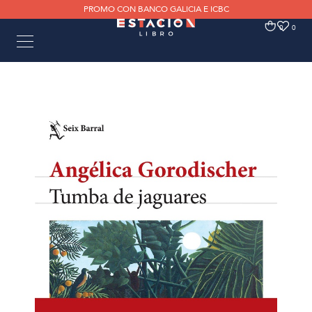
PROMO CON BANCO GALICIA E ICBC
0
0