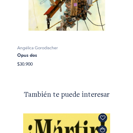
Angélica Gorodischer
Angéli
Opus dos
Las ju
$30.900
$41.90
También te puede interesar