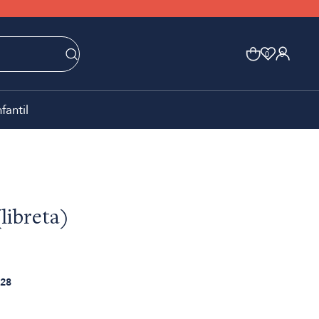
0
0
nfantil
libreta)
28