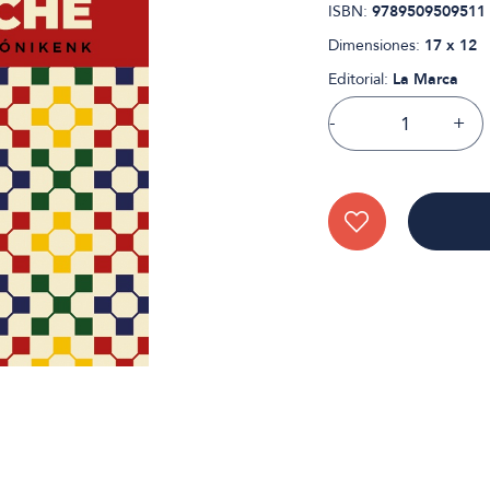
ISBN:
9789509509511
Dimensiones:
17 x 12
Editorial:
La Marca
-
+