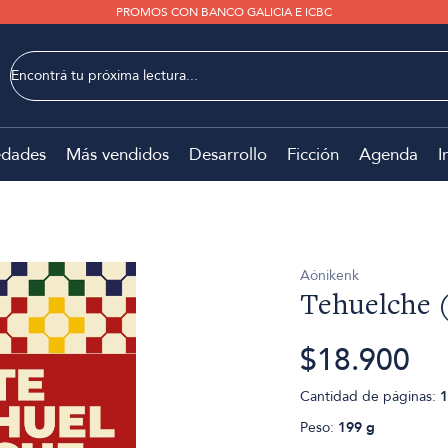
PROMOS CON BANCO GALICIA E ICBC
dades
Más vendidos
Desarrollo
Ficción
Agenda
I
Aónikenk
Tehuelche (
$18.900
Cantidad de páginas:
1
Peso:
199 g