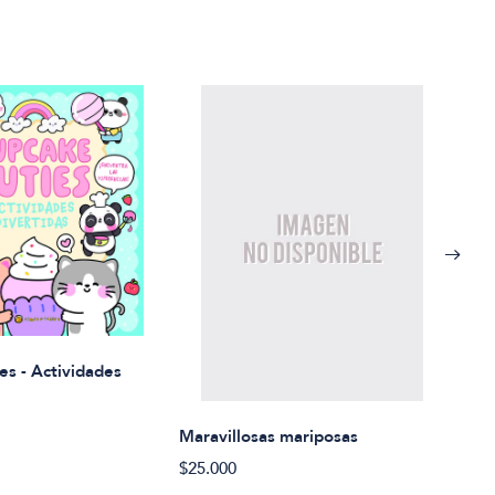
Rued
es - Actividades
$21.
Maravillosas mariposas
$25.000