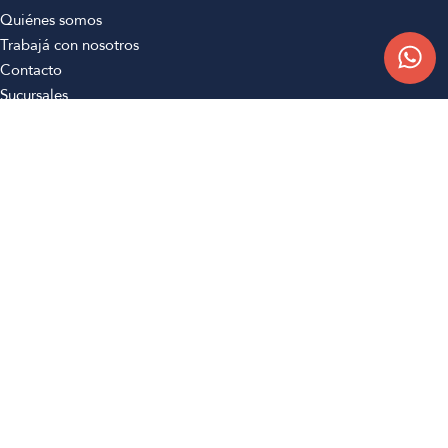
Quiénes somos
Trabajá con nosotros
Contacto
Sucursales
Compra Online
Atención al cliente
Preguntas frecuentes
Términos y condiciones
Botón de arrepentimiento