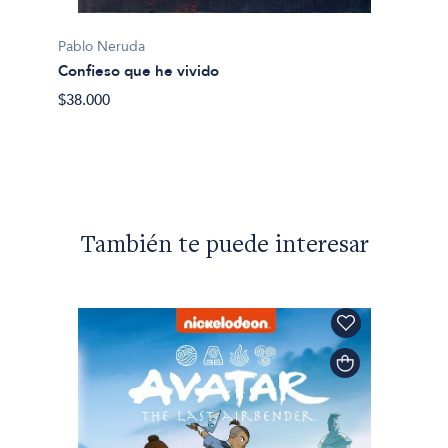
Pablo 
Cantos
Pablo Neruda
$20.00
Confieso que he vivido
$38.000
También te puede interesar