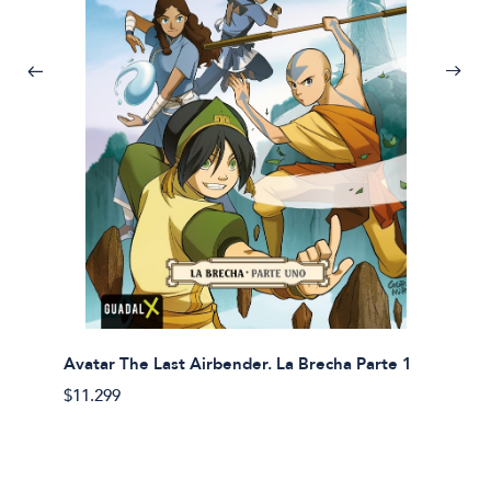
Avatar The Last Airbender. La Brecha Parte 1
Avatar
$11.299
$11.29