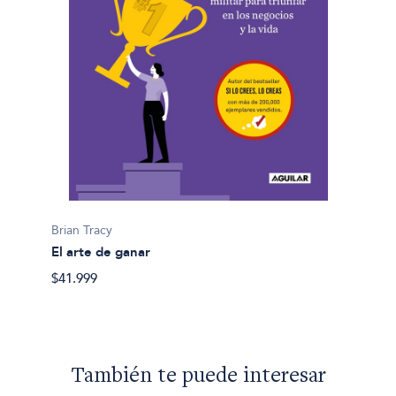
Brian T
Brian Tracy
Conect
El arte de ganar
$27.99
$41.999
También te puede interesar