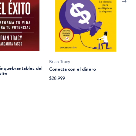
Brian Tracy
Brian
 inquebrantables del
Conecta con el dinero
Habl
xito
$28.999
$23.