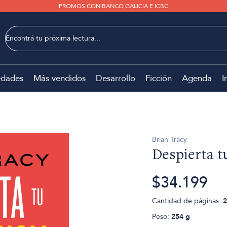
PROMOS CON BANCO GALICIA E ICBC
dades
Más vendidos
Desarrollo
Ficción
Agenda
I
Brian Tracy
Despierta t
$34.199
Cantidad de páginas:
2
Peso:
254 g