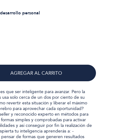
desarrollo personal
AGREGAR AL CARRITO
es que ser inteligente para avanzar. Pero la
s usa solo cerca de un dos por ciento de su
 revertir esta situación y liberar el máximo
erebro para aprovechar cada oportunidad?
tseller y reconocido experto en métodos para
a formas simples y comprobadas para activar
lidades y así conseguir por fin la realización de
pierta tu inteligencia aprenderás a: -
a pensar de formas que generen resultados