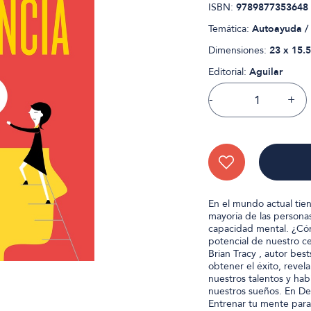
ISBN:
9789877353648
Temática:
Autoayuda / 
Dimensiones:
23 x 15.5
Editorial:
Aguilar
-
+
En el mundo actual tien
mayoría de las persona
capacidad mental. ¿Cómo
potencial de nuestro c
Brian Tracy , autor bes
obtener el éxito, revel
nuestros talentos y habi
nuestros sueños. En Des
Entrenar tu mente par