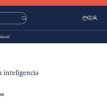
0
0
nfantil
u inteligencia
08