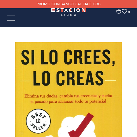
PROMO CON BANCO GALICIA E ICBC
0
0