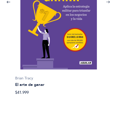
Brian T
Brian Tracy
Conect
El arte de ganar
$27.99
$41.999