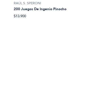
RAÚL S. SPERONI
200 Juegos De Ingenio Pinocho
$13.900
Vespign
2001. 
$27.00