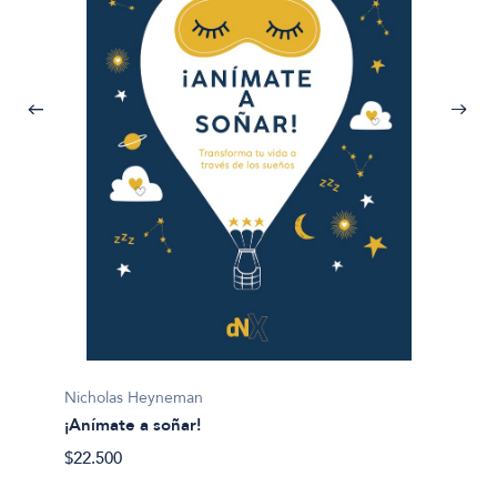
Lis Mil
Nicholas Heyneman
¡Gana l
¡Anímate a soñar!
$28.50
$22.500