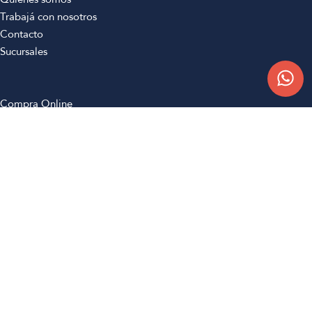
Trabajá con nosotros
Contacto
Sucursales
Compra Online
Atención al cliente
Preguntas frecuentes
Términos y condiciones
Botón de arrepentimiento