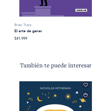
Brian T
Brian Tracy
Conect
El arte de ganar
$27.99
$41.999
También te puede interesar