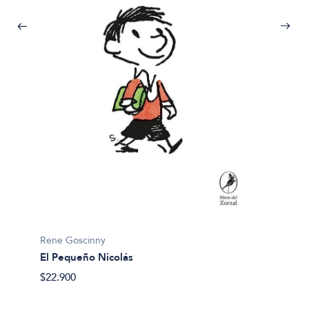
Rene G
Iznogu
$15.00
Rene Goscinny
El Pequeño Nicolás
$22.900