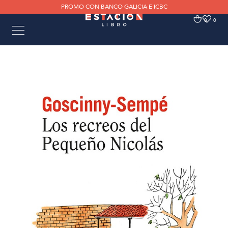
PROMO CON BANCO GALICIA E ICBC
0
0