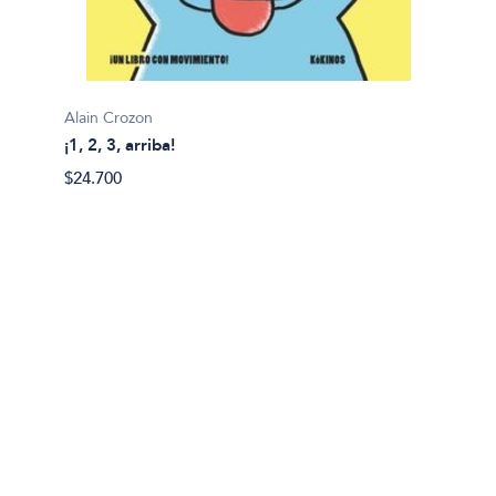
Alain Crozon
¡1, 2, 3, arriba!
Plim pl
$24.700
¡A bañ
$14.99