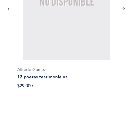
Alfredo Gómez
Marilia
13 poetas testimoniales
20 poe
$29.000
$25.00