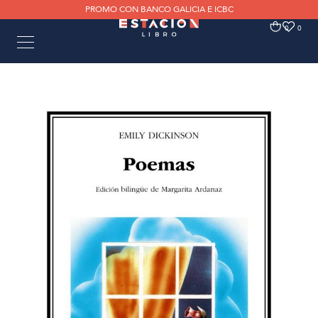
PROMO CON BANCO GALICIA E ICBC
0
0