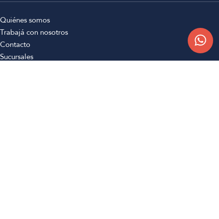
Quiénes somos
Trabajá con nosotros
Contacto
Sucursales
Compra Online
Atención al cliente
Preguntas frecuentes
Términos y condiciones
Botón de arrepentimiento