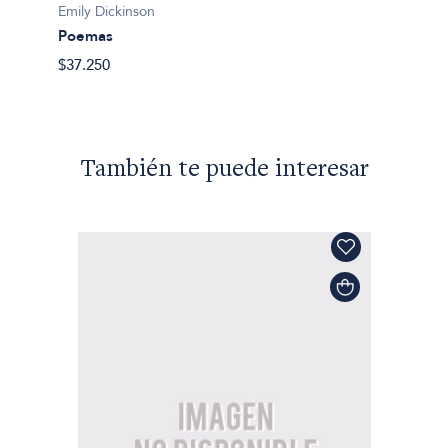
Emily Dickinson
71 po
Poemas
$42.90
$37.250
También te puede interesar