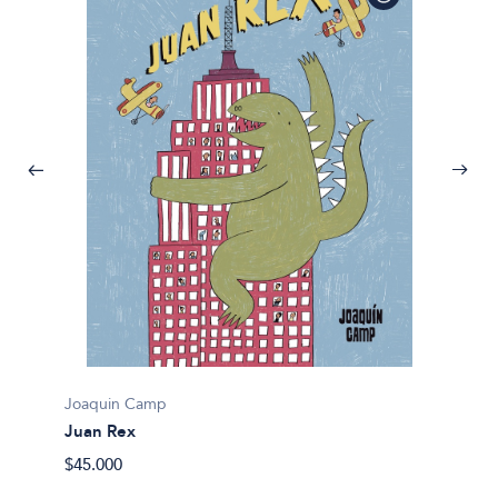
Hengse
Amigo
$28.90
Joaquin Camp
Juan Rex
$45.000