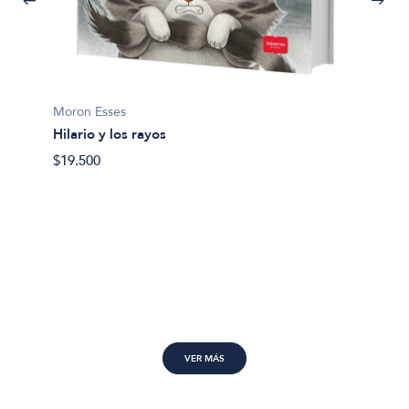
Bogomo
Moron Esses
Cucú-c
Hilario y los rayos
$22.50
$19.500
VER MÁS