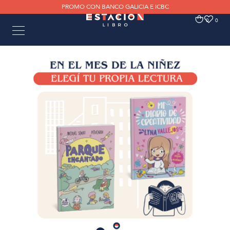
PROMO CON BANCO GALICIA E ICBC
0
0