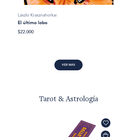
Gustav
Todo a
László Krasznahorkai
lo cont
El último lobo
$20.00
$22.000
VER MÁS
Tarot & Astrología