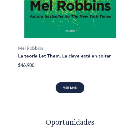
Marina
Frená 
Mel Robbins
$41.49
La teoría Let Them. La clave está en soltar
$46.900
VER MÁS
Oportunidades