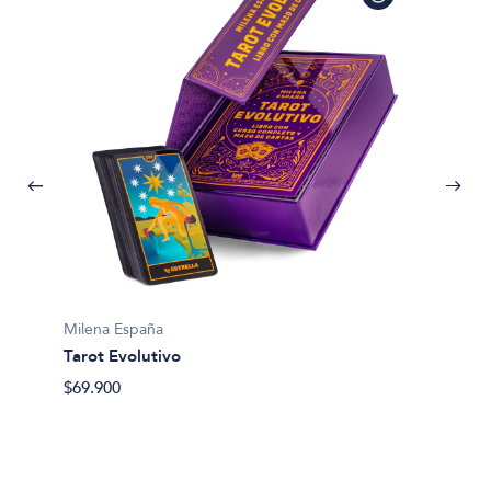
Milena España
Tarot Evolutivo
Margari
$69.900
El taro
(mazo+
$50.40