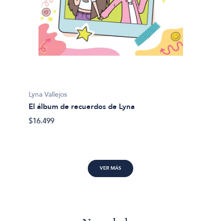
Harriet
Lyna Vallejos
Isador
El álbum de recuerdos de Lyna
$23.99
$16.499
VER MÁS