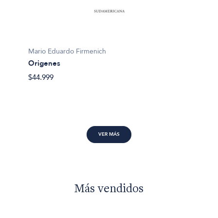
Flavia 
Mario Eduardo Firmenich
Vidas a
Origenes
$34.99
$44.999
VER MÁS
Más vendidos